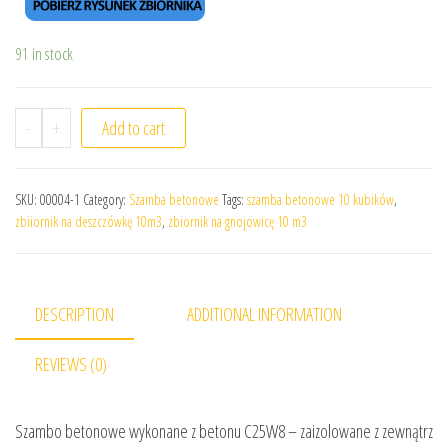
91 in stock
-
+
Add to cart
SKU:
00004-1
Category:
Szamba betonowe
Tags:
szamba betonowe 10 kubików
,
zbiiornik na deszczówkę 10m3
,
zbiornik na gnojowicę 10 m3
DESCRIPTION
ADDITIONAL INFORMATION
REVIEWS (0)
Szambo betonowe wykonane z betonu C25W8 – zaizolowane z zewnątrz