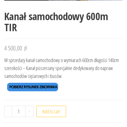
Kanał samochodowy 600m
TIR
4 500,00
zł
W sprzedaży kanał samochodowy o wymiarach 600cm długości 140cm
szerokości – Kanał poszerzany specjalnie dedykowany do napraw
samochodów ciężarowych i busów.
Kanał samochodowy 600m TIR quantity
-
+
Add to cart