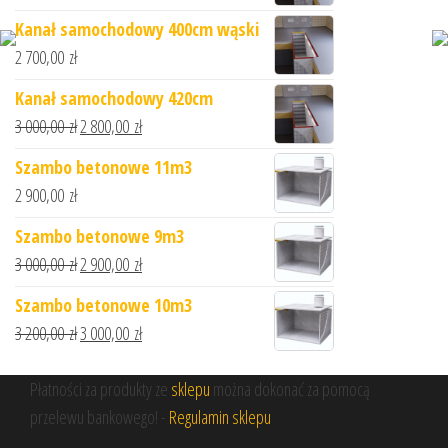
Kanał samochodowy 400cm wąski
2 700,00
zł
Kanał samochodowy 420cm
3 000,00
zł
2 800,00
zł
Szambo betonowe 11m3
2 900,00
zł
Szambo betonowe 9m3
3 000,00
zł
2 900,00
zł
Szambo betonowe 10m3
3 200,00
zł
3 000,00
zł
Płatności za produkty ze
sklepu
można dokonać za pomocą
przelewu bankowego! -
Regulamin sklepu