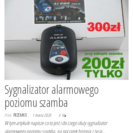
Sygnalizator alarmowego
poziomu szamba
Przez
PRZEMKO
1 marca 2020
0
W tym artykule napisze co to jest i do czego służy sygnalizator
alarmowego poziomu szamba, na początek historia z życia…