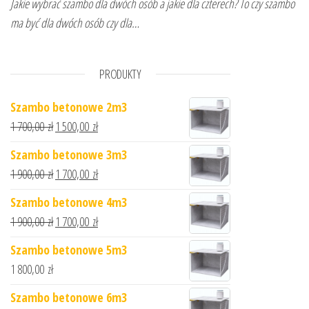
Jakie wybrać szambo dla dwóch osób a jakie dla czterech? To czy szambo
ma być dla dwóch osób czy dla…
PRODUKTY
Szambo betonowe 2m3
1 700,00
zł
1 500,00
zł
Szambo betonowe 3m3
1 900,00
zł
1 700,00
zł
Szambo betonowe 4m3
1 900,00
zł
1 700,00
zł
Szambo betonowe 5m3
1 800,00
zł
Szambo betonowe 6m3